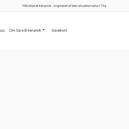
Håndlavet keramik - inspireret af den smukke natur i Thy
sus
Om Sara B keramik
Gavekort